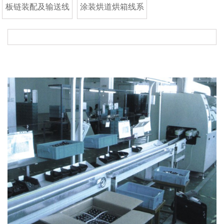
板链装配及输送线
涂装烘道烘箱线系
系列
列