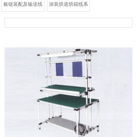
板链装配及输送线
涂装烘道烘箱线系
系列
列