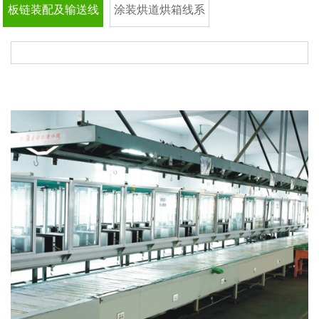
板链装配及输送线
涂装烘道烘箱线系
系列
列