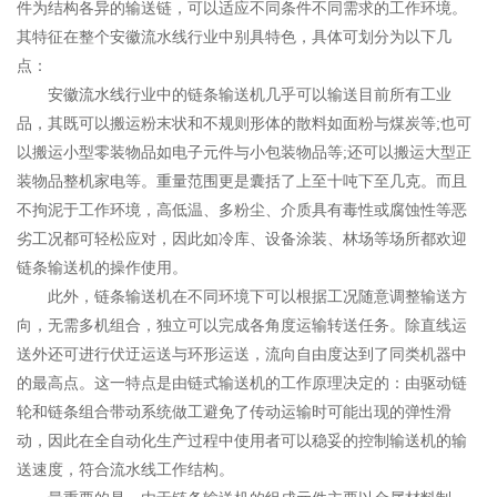
件为结构各异的输送链，可以适应不同条件不同需求的工作环境。
其特征在整个安徽流水线行业中别具特色，具体可划分为以下几
点：
安徽流水线行业中的链条输送机几乎可以输送目前所有工业
品，其既可以搬运粉末状和不规则形体的散料如面粉与煤炭等;也可
以搬运小型零装物品如电子元件与小包装物品等;还可以搬运大型正
装物品整机家电等。重量范围更是囊括了上至十吨下至几克。而且
不拘泥于工作环境，高低温、多粉尘、介质具有毒性或腐蚀性等恶
劣工况都可轻松应对，因此如冷库、设备涂装、林场等场所都欢迎
链条输送机的操作使用。
此外，链条输送机在不同环境下可以根据工况随意调整输送方
向，无需多机组合，独立可以完成各角度运输转送任务。除直线运
送外还可进行伏迂运送与环形运送，流向自由度达到了同类机器中
的最高点。这一特点是由链式输送机的工作原理决定的：由驱动链
轮和链条组合带动系统做工避免了传动运输时可能出现的弹性滑
动，因此在全自动化生产过程中使用者可以稳妥的控制输送机的输
送速度，符合流水线工作结构。