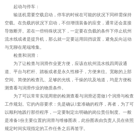
起动与停车：
输送机需要空载启动，停车的时候在可能的状况下同样需保持
空载。在负载的状况下启动，不但增强装备的应变，通常还会直接
导致断开。若在一些特殊状况下，一定要在负载的条件下停止杭州
流水线或者是提升机，那么就一定要运用回挡设置，避免反向运动
与无聊在尾端堆集。
检查和润滑：
为了让检查与润滑作业更方便，应该在杭州流水线四周设通
道、平台与栏杆、踏板或者是永久性梯子，方便来往。宽敞的上部
空间、简便的检查孔、足够的光线，干燥的坑及地道，均是方便检
测查看与润滑作业的物质条件。
为了可以常常实现周密的检测查看与润滑还需做1个润滑与检查
工作规划。它的内容要求：先是确认1套准确的程序，再者，为了可
以顺利地践行那些程序，一定要制定出明确的岗位责任制度。一般
是准备1份主要位置的润滑与维修图表，此份图表由负责人员在依照
规定时间实现指定的工作任务之后再签字。